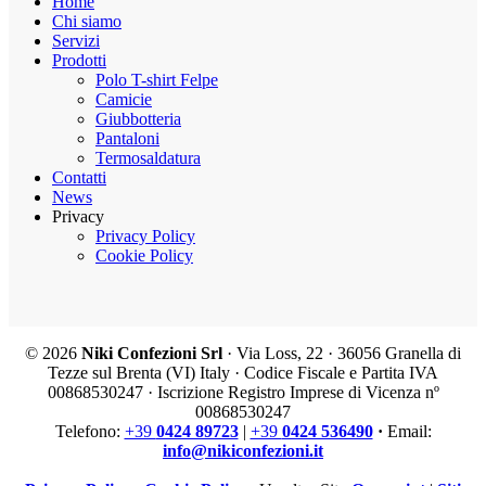
Home
Chi siamo
Servizi
Prodotti
Polo T-shirt Felpe
Camicie
Giubbotteria
Pantaloni
Termosaldatura
Contatti
News
Privacy
Privacy Policy
Cookie Policy
©
2026
Niki Confezioni Srl
· Via Loss, 22 · 36056 Granella di
Tezze sul Brenta (VI) Italy · Codice Fiscale e Partita IVA
00868530247 · Iscrizione Registro Imprese di Vicenza nº
00868530247
Telefono:
+39
0424 89723
|
+39
0424 536490
·
Email:
info@nikiconfezioni.it