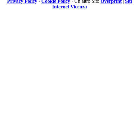
Privacy Policy
·
Cookie Policy
· Un altro Sito
Overprint
|
Siti
Internet Vicenza