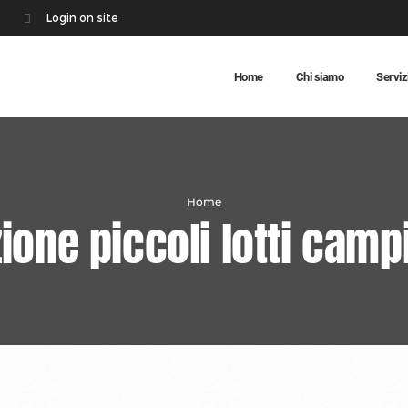
Login on site
Home
Chi siamo
Serviz
Home
ione piccoli lotti camp